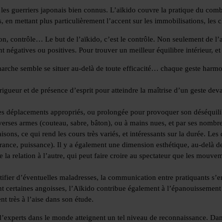
 les guerriers japonais bien connus. L’aïkido couvre la pratique du comb
n mettant plus particulièrement l’accent sur les immobilisations, les cle
n, contrôle… Le but de l’aïkido, c’est le contrôle. Non seulement de l’a
négatives ou positives. Pour trouver un meilleur équilibre intérieur, et 
marche semble se situer au-delà de toute efficacité… chaque geste harmo
 rigueur et de présence d’esprit pour atteindre la maîtrise d’un geste dev
 des déplacements appropriés, ou prolongée pour provoquer son déséquili
 diverses armes (couteau, sabre, bâton), ou à mains nues, et par ses nomb
isons, ce qui rend les cours très variés, et intéressants sur la durée. Le
rance, puissance). Il y a également une dimension esthétique, au-delà de 
a relation à l’autre, qui peut faire croire au spectateur que les mouvem
ifier d’éventuelles maladresses, la communication entre pratiquants s’en
ant certaines angoisses, l’Aïkido contribue également à l’épanouissement
t très à l’aise dans son étude.
 d’experts dans le monde atteignent un tel niveau de reconnaissance. Dan