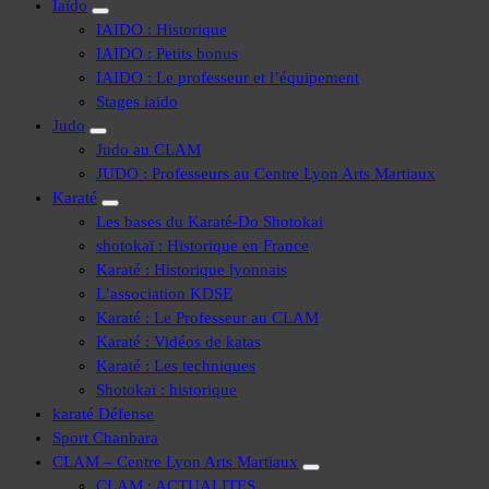
Iaïdo
IAIDO : Historique
IAIDO : Petits bonus
IAIDO : Le professeur et l’équipement
Stages iaido
Judo
Judo au CLAM
JUDO : Professeurs au Centre Lyon Arts Martiaux
Karaté
Les bases du Karaté-Do Shotokai
shotokaï : Historique en France
Karaté : Historique lyonnais
L’association KDSE
Karaté : Le Professeur au CLAM
Karaté : Vidéos de katas
Karaté : Les techniques
Shotokaï : historique
karaté Défense
Sport Chanbara
CLAM – Centre Lyon Arts Martiaux
CLAM : ACTUALITES