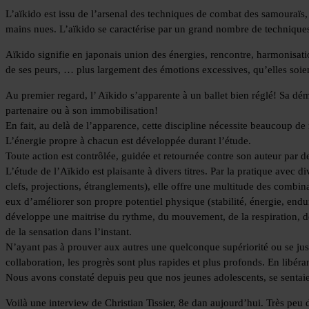
L’aïkido est issu de l’arsenal des techniques de combat des samouraïs,
mains nues. L’aïkido se caractérise par un grand nombre de techniques, e
Aïkido signifie en japonais union des énergies, rencontre, harmonisatio
de ses peurs, … plus largement des émotions excessives, qu’elles soient 
Au premier regard, l’ Aïkido s’apparente à un ballet bien réglé! Sa dé
partenaire ou à son immobilisation!
En fait, au delà de l’apparence, cette discipline nécessite beaucoup de
L’énergie propre à chacun est développée durant l’étude.
Toute action est contrôlée, guidée et retournée contre son auteur par
L’étude de l’Aïkido est plaisante à divers titres. Par la pratique avec
clefs, projections, étranglements), elle offre une multitude des combina
eux d’améliorer son propre potentiel physique (stabilité, énergie, endu
développe une maitrise du rythme, du mouvement, de la respiration, de l
de la sensation dans l’instant.
N’ayant pas à prouver aux autres une quelconque supériorité ou se just
collaboration, les progrès sont plus rapides et plus profonds. En libér
Nous avons constaté depuis peu que nos jeunes adolescents, se sentaien
Voilà une interview de Christian Tissier, 8e dan aujourd’hui. Très peu