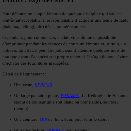
IAIDO : EQUIPEMENT
Pour débuter, un simple kimono de quelque discipline qui soit est
tout-à-fait acceptable. Il est souhaitable d’acquérir une tenue de Iaido
(hakama, keikogi, obi) dès la première année.
Cependant, pour commencer, le club vous donne la possibilité
d’emprunter pendant les séances de cours un kimono et, surtout, un
bokken. En effet, il peut être judicieux d’attendre quelques mois de
pratique avant d’acquérir son propre matériel. Il s’agit de vous éviter
d’acheter des fournitures inadaptées.
Détail de l’équipement :
Une veste,
KEIKOGI
Un large pantalon plissé,
HAKAMA
. Le Keikogi et le Hakama
seront de couleur unie soit blanc ou noir (iaido), soit bleu
(kendo).
Une ceinture,
OBI
de 4m x 9cm, pour tenir le sabre.
Un sabre de bois,
BOKKEN
pour débuter.